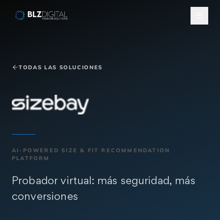
Salta al contenuto
TODAS LAS SOLUCIONES
AI-POWERED SIZE & FIT RECOMMENDATION
PLATFORM
Sizebay
Probador virtual: más seguridad, más
conversiones