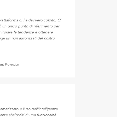
piattaforma ci ha davvero colpito. Ci
i un unico punto di riferimento per
nitorare le tendenze e ottenere
gli usi non autorizzati del nostro
nt Protection
atizzato e l'uso dell'intelligenza
nte sbalorditivi: una funzionalità