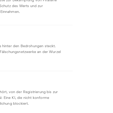
yse zur Bekämpfung von Piraterie
 Schutz des Werts und zur
 Einnahmen.
s hinter den Bedrohungen steckt.
m Fälschungsnetzwerke an der Wurzel
ört, von der Registrierung bis zur
 Eine KI, die nicht konforme
ichung blockiert.