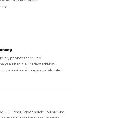
arke.
achung
ueller, phonetischer und
analyse über die TrademarkNow-
oring von Anmeldungen gefälschter
ke — Bücher, Videospiele, Musik und