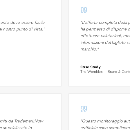
ento deve essere facile
"
L'offerta completa della 
l nostro punto di vista.
"
ha permesso di disporre d
effettuare valutazioni, mo
informazioni dettagliate su
marchio.
"
Case Study
The Wombles — Brand & Conte
 forniti da TrademarkNow
"
Questo monitoraggio autom
 specializzato in
artificiale sono sempliceme