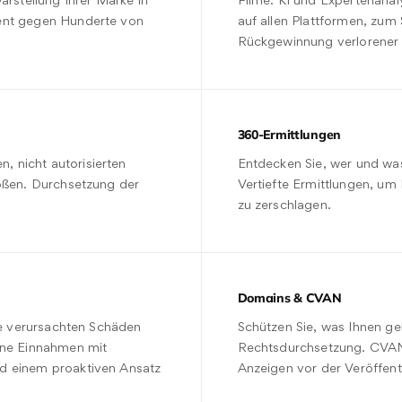
arstellung Ihrer Marke in
Filme. KI und Expertenanal
ent gegen Hunderte von
auf allen Plattformen, zum
Rückgewinnung verlorener
360-Ermittlungen
 nicht autorisierten
Entdecken Sie, wer und wa
tößen. Durchsetzung der
Vertiefte Ermittlungen, u
zu zerschlagen.
Domains & CVAN
die verursachten Schäden
Schützen Sie, was Ihnen geh
ene Einnahmen mit
Rechtsdurchsetzung. CVAN:
d einem proaktiven Ansatz
Anzeigen vor der Veröffentl