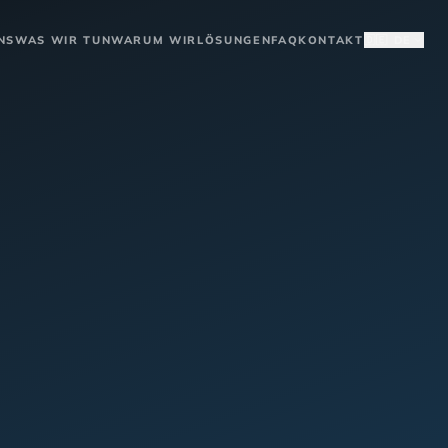
NS
WAS WIR TUN
WARUM WIR
LÖSUNGEN
FAQ
KONTAKT
🇩🇪 DE