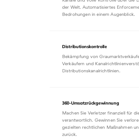
Kanäle und volle Kontrolle über die D
der Welt. Automatisiertes Enforcem
Bedrohungen in einem Augenblick.
Distributionskontrolle
Bekämpfung von Graumarktverkäufen,
Verkäufern und Kanalrichtlinienvers
Distributionskanalrichtlinien.
360-Umsatzrückgewinnung
Machen Sie Verletzer finanziell für 
verantwortlich. Gewinnen Sie verlor
gezielten rechtlichen Maßnahmen un
zurück.